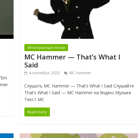
Иностранные песни
MC Hammer — That’s What I
Said
4 сентября, 2020
MC Hammer
‘Em
mmer
Слушать MC Hammer — That’s What I Said Слушайте
That’s What I Said — MC Hammer на Яндекс.Музыке
Текст MC
Read more