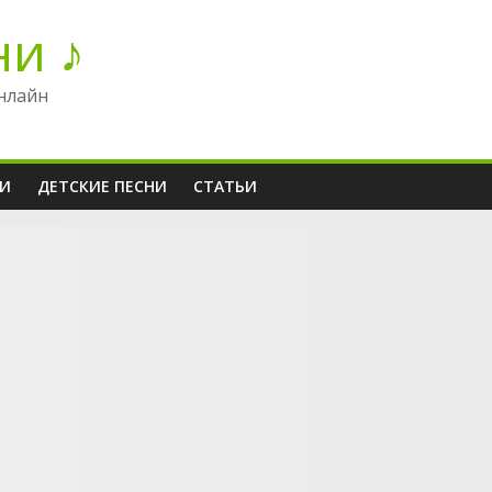
ни ♪
нлайн
НИ
ДЕТСКИЕ ПЕСНИ
СТАТЬИ