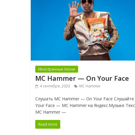
Иностранные песни
MC Hammer — On Your Face
4 сентября, 2020
MC Hammer
Слушать MC Hammer — On Your Face Слушайте
Your Face — MC Hammer на Яндекс.Музыке Тек
MC Hammer —
Read more