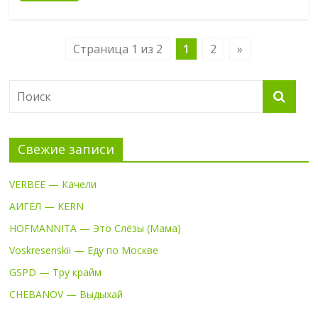
Страница 1 из 2
1
2
»
Свежие записи
VERBEE — Качели
АИГЕЛ — KERN
HOFMANNITA — Это Слёзы (Мама)
Voskresenskii — Еду по Москве
GSPD — Тру крайм
CHEBANOV — Выдыхай