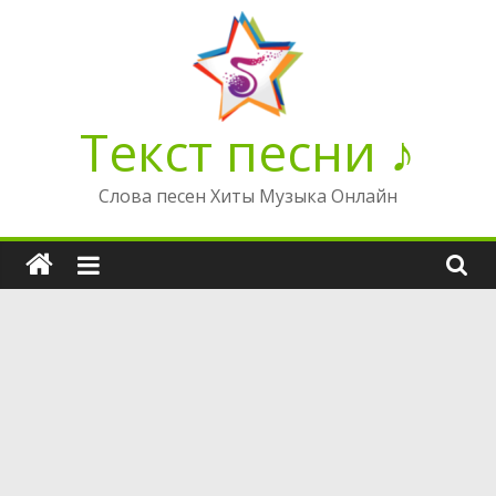
Перейти
к
содержимому
Текст песни ♪
Слова песен Хиты Музыка Онлайн