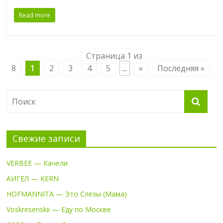
Read more
Страница 1 из
8
1
2
3
4
5
...
»
Последняя »
Свежие записи
VERBEE — Качели
АИГЕЛ — KERN
HOFMANNITA — Это Слёзы (Мама)
Voskresenskii — Еду по Москве