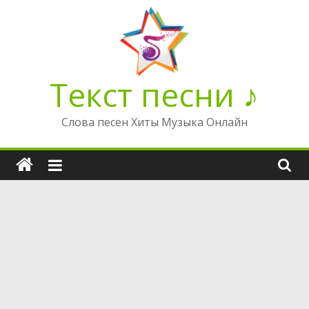
Перейти
к
содержимому
Текст песни ♪
Слова песен Хиты Музыка Онлайн