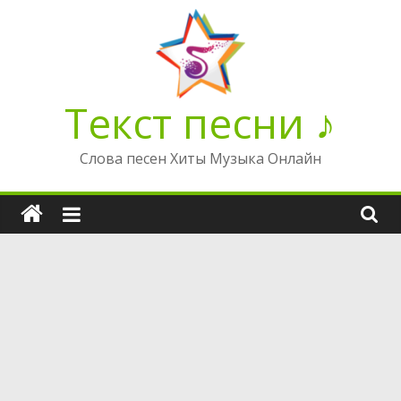
Перейти
к
содержимому
Текст песни ♪
Слова песен Хиты Музыка Онлайн