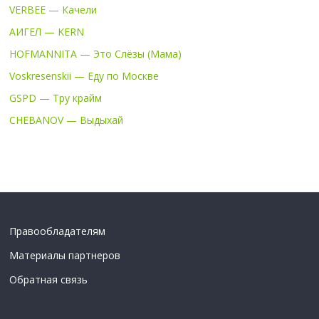
VERBEE — Качели
АИГЕЛ — KERN
HOFMANNITA — Это Слёзы (Мама)
Voskresenskii — Еду по Москве
GSPD — Тру крайм
CHEBANOV — Выдыхай
Правообладателям
Материалы партнеров
Обратная связь