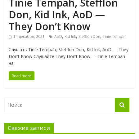
Tinie Tempah, Stefflon
Don, Kid Ink, AoD —
They Don’t Know
,
,
,
14 декабря, 2021
AoD
Kid Ink
Stefflon Don
Tinie Tempah
Слушать Tinie Tempah, Stefflon Don, Kid Ink, AoD — They
Don’t Know Слушайте They Don’t Know — Tinie Tempah
на
Read more
Свежие записи