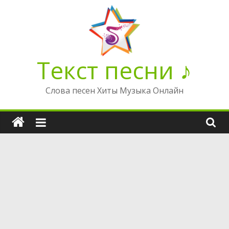
Перейти
к
содержимому
Текст песни ♪
Слова песен Хиты Музыка Онлайн