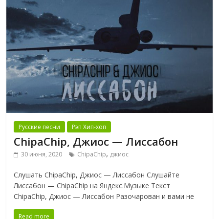
Русские песни
Рэп Хип-хоп
ChipaChip, Джиос — Лиссабон
,
30 июня, 2020
ChipaChip
джиос
Слушать ChipaChip, Джиос — Лиссабон Слушайте
Лиссабон — ChipaChip на Яндекс.Музыке Текст
ChipaChip, Джиос — Лиссабон Разочарован и вами не
Read more