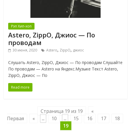
Рэп Хип-хоп
Astero, ZippO, Джиос — По
проводам
,
,
30 июня, 2020
Astero
ZippO
джиос
Слушать Astero, ZippO, Джиос — По проводам Слушайте
По проводам — Astero на Яндекс.Музыке Текст Astero,
ZippO, Джиос — По
Read more
Страница 19 из 19
«
Первая
«
...
10
...
15
16
17
18
19