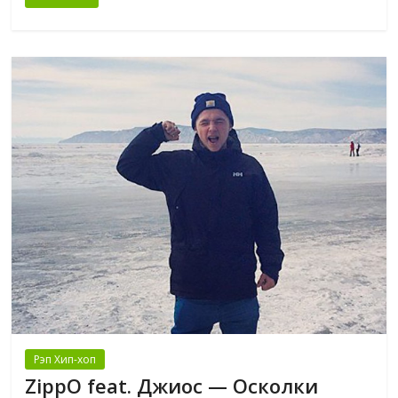
Рэп Хип-хоп
ZippO feat. Джиос — Осколки