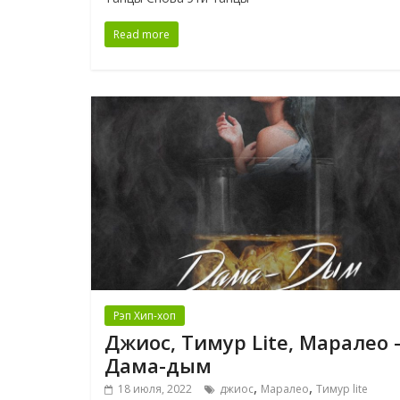
Read more
Рэп Хип-хоп
Джиос, Тимур Lite, Маралео
Дама-дым
,
,
18 июля, 2022
джиос
Маралео
Тимур lite