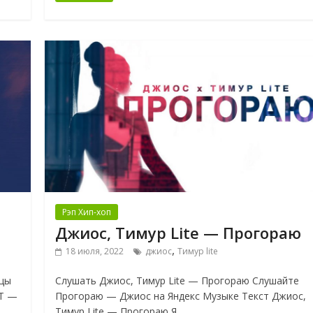
Рэп Хип-хоп
Джиос, Тимур Lite — Прогораю
,
18 июля, 2022
джиос
Тимур lite
нцы
Слушать Джиос, Тимур Lite — Прогораю Слушайте
ET —
Прогораю — Джиос на Яндекс Музыке Текст Джиос,
Тимур Lite — Прогораю Я