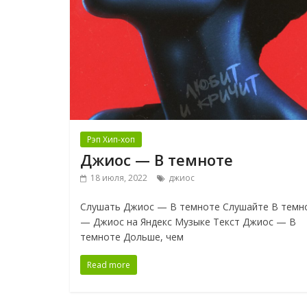
Рэп Хип-хоп
Джиос — В темноте
18 июля, 2022
джиос
Слушать Джиос — В темноте Слушайте В темн
— Джиос на Яндекс Музыке Текст Джиос — В
темноте Дольше, чем
Read more