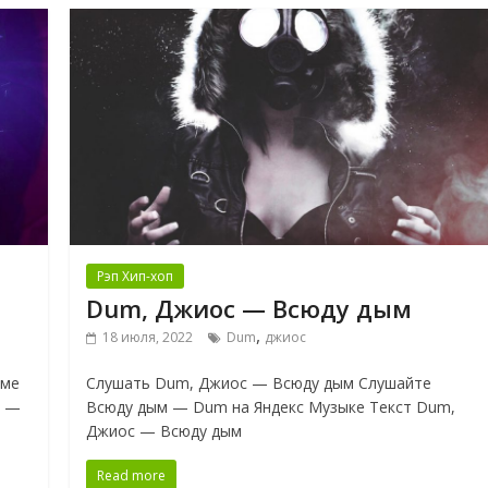
Рэп Хип-хоп
Dum, Джиос — Всюду дым
,
18 июля, 2022
Dum
джиос
уме
Слушать Dum, Джиос — Всюду дым Слушайте
n —
Всюду дым — Dum на Яндекс Музыке Текст Dum,
Джиос — Всюду дым
Read more