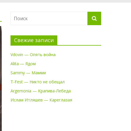
Свежие записи
Vdovin — Опять война
Alita — Ядом
Sammy — Мамми
T-Fest — Никто не обещал
Argemonia — Крапива-Лебеда
Ислам Итляшев — Кареглазая