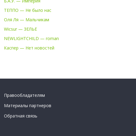
Б.А.У. — Империя
ТЕППО — Не было нас
Оля Ля — Мальчикам
Wicsur — ЗЕЛЬЕ
NEWLIGHTCHILD — roman
Каспер — Нет новостей
Правообладателям
Материалы партнеров
Обратная связь