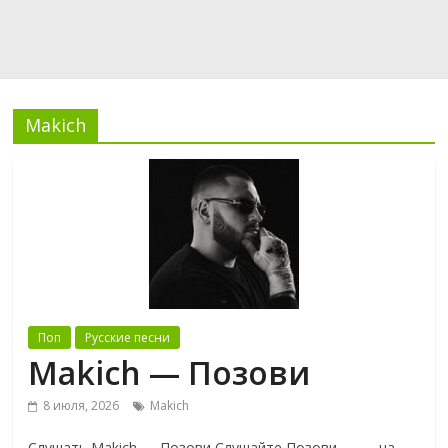
Makich
Поп
Русские песни
Makich — Позови
8 июля, 2026
Makich
Слушать Makich — Позови Слушайте Позови — — на