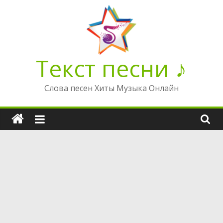
Перейти
к
содержимому
Текст песни ♪
Слова песен Хиты Музыка Онлайн