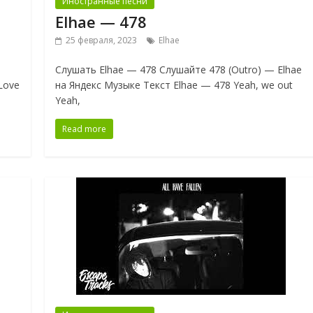
Иностранные песни
Elhae — 478
25 февраля, 2023
Elhae
Слушать Elhae — 478 Слушайте 478 (Outro) — Elhae
Love
на Яндекс Музыке Текст Elhae — 478 Yeah, we out
Yeah,
Read more