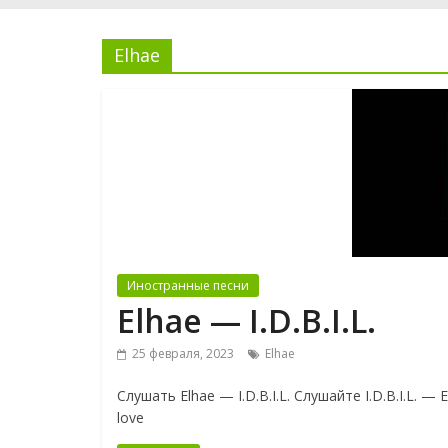
Elhae
Иностранные песни
Elhae — I.D.B.I.L.
25 февраля, 2023
Elhae
Слушать Elhae — I.D.B.I.L. Слушайте I.D.B.I.L. — E
love