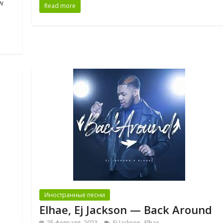
w
Read more
Иностранные песни
Elhae, Ej Jackson — Back Around
,
25 февраля, 2023
Ej Jackson
Elhae