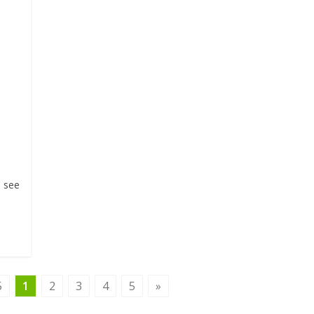
а
 see
5
1
2
3
4
5
»