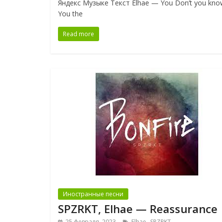
Яндекс Музыке Текст Elhae — You Don’t you kno
You the
Read more
Иностранные песни
SPZRKT, Elhae — Reassurance
,
25 февраля, 2023
Elhae
SPZRKT