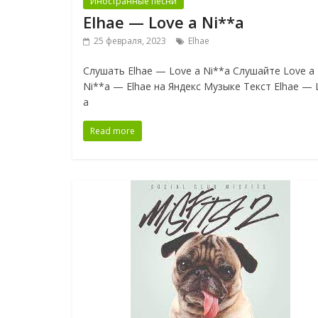
Иностранные песни
Elhae — Love a Ni**a
25 февраля, 2023
Elhae
Слушать Elhae — Love a Ni**a Слушайте Love a
Ni**a — Elhae на Яндекс Музыке Текст Elhae — 
a
Read more