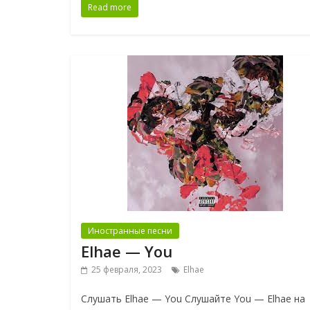
Read more
Иностранные песни
Elhae — You
25 февраля, 2023
Elhae
Слушать Elhae — You Слушайте You — Elhae на