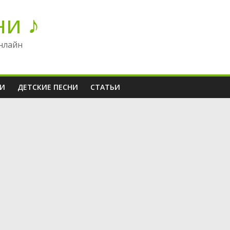
ни ♪
нлайн
НИ
ДЕТСКИЕ ПЕСНИ
СТАТЬИ