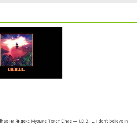
lhae на Яндекс Музыке Текст Elhae — I.D.B.I.L. I don’t believe in