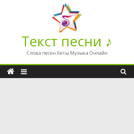
Перейти
к
содержимому
Текст песни ♪
Слова песен Хиты Музыка Онлайн