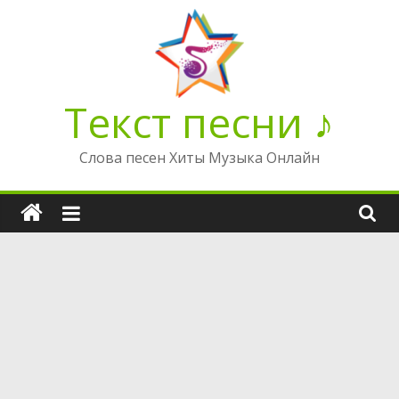
Перейти
к
содержимому
Текст песни ♪
Слова песен Хиты Музыка Онлайн