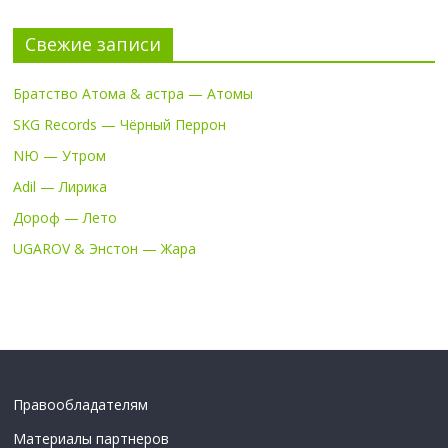
Свежие записи
Братство Атома & астра — Атомы
SKG Records — Чёрный Перрон
NЮ — Утром
Adil — Лирика
Дороф — Лето
UGAROV & Энстон — Жара
Правообладателям
Материалы партнеров