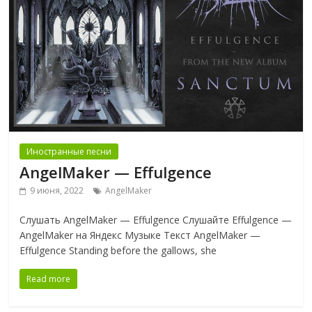
Иностранные песни
AngelMaker — Effulgence
9 июня, 2022
AngelMaker
Слушать AngelMaker — Effulgence Слушайте Effulgence —
AngelMaker на Яндекс Музыке Текст AngelMaker —
Effulgence Standing before the gallows, she
Read more