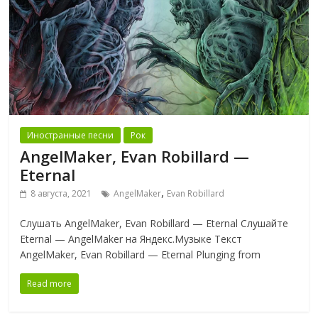
Иностранные песни
Рок
AngelMaker, Evan Robillard —
Eternal
,
8 августа, 2021
AngelMaker
Evan Robillard
Слушать AngelMaker, Evan Robillard — Eternal Слушайте
Eternal — AngelMaker на Яндекс.Музыке Текст
AngelMaker, Evan Robillard — Eternal Plunging from
Read more