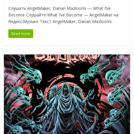
Слушать AngelMaker, Darian Mazloomi — What I’ve
Become Слушайте What I’ve Become — AngelMaker на
Яндекс.Музыке Текст AngelMaker, Darian Mazloomi
Read more