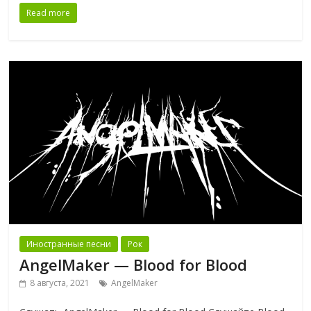
Read more
Иностранные песни
Рок
AngelMaker — Blood for Blood
8 августа, 2021
AngelMaker