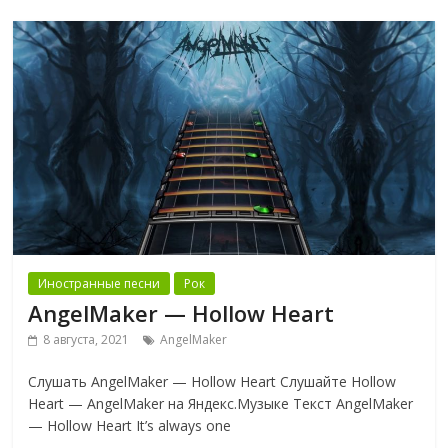
Иностранные песни
Рок
AngelMaker — Hollow Heart
8 августа, 2021
AngelMaker
Слушать AngelMaker — Hollow Heart Слушайте Hollow
Heart — AngelMaker на Яндекс.Музыке Текст AngelMaker
— Hollow Heart It’s always one