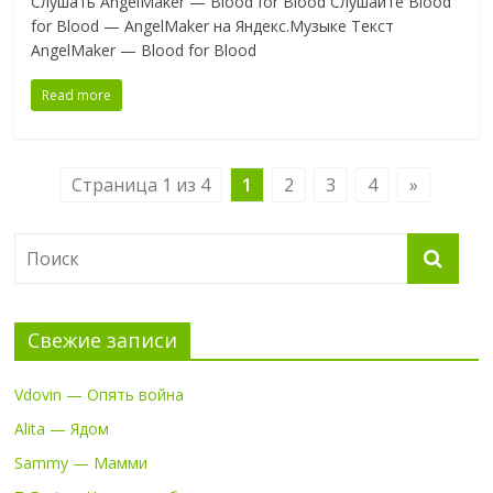
Слушать AngelMaker — Blood for Blood Слушайте Blood
for Blood — AngelMaker на Яндекс.Музыке Текст
AngelMaker — Blood for Blood
Read more
Страница 1 из 4
1
2
3
4
»
Свежие записи
Vdovin — Опять война
Alita — Ядом
Sammy — Мамми