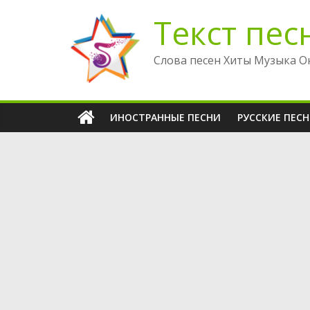
Перейти
Текст пес
к
содержимому
Слова песен Хиты Музыка О
ИНОСТРАННЫЕ ПЕСНИ
РУССКИЕ ПЕС