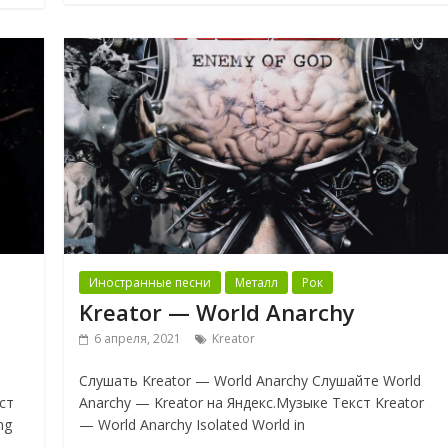
Иностранные песни
Металл
Рок
Kreator — World Anarchy
6 апреля, 2021
Kreator
Слушать Kreator — World Anarchy Слушайте World
кст
Anarchy — Kreator на Яндекс.Музыке Текст Kreator
ng
— World Anarchy Isolated World in