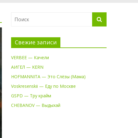
Свежие записи
VERBEE — Качели
АИГЕЛ — KERN
HOFMANNITA — Это Слёзы (Мама)
Voskresenskii — Еду по Москве
GSPD — Тру крайм
CHEBANOV — Выдыхай