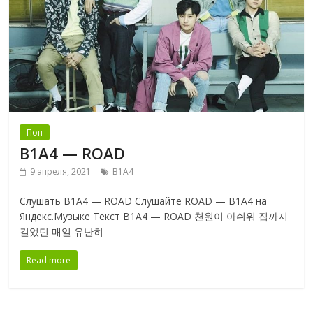
Поп
B1A4 — ROAD
9 апреля, 2021
B1A4
Слушать B1A4 — ROAD Слушайте ROAD — B1A4 на
Яндекс.Музыке Текст B1A4 — ROAD 천원이 아쉬워 집까지
걸었던 매일 유난히
Read more