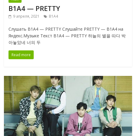
B1A4 — PRETTY
9 апреля, 2021
B1A4
Слушать B1A4 — PRETTY Слушайте PRETTY — B1A4 на
Яндекс.Музыке Текст B1A4 — PRETTY 하늘의 별을 따다 박
아놓았네 너의 두
Read more