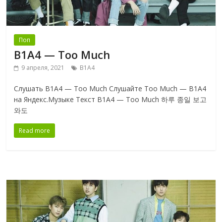
Поп
B1A4 — Too Much
9 апреля, 2021
B1A4
Слушать B1A4 — Too Much Слушайте Too Much — B1A4
на Яндекс.Музыке Текст B1A4 — Too Much 하루 종일 보고
와도
Read more