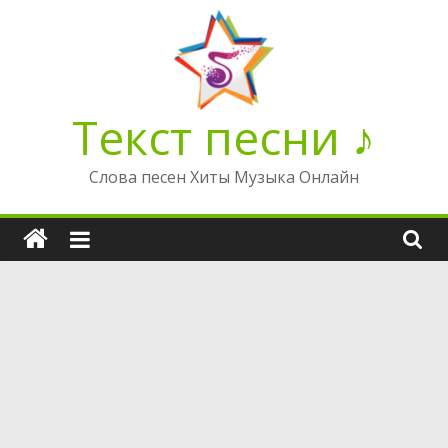
Перейти
к
содержимому
Текст песни ♪
Слова песен Хиты Музыка Онлайн