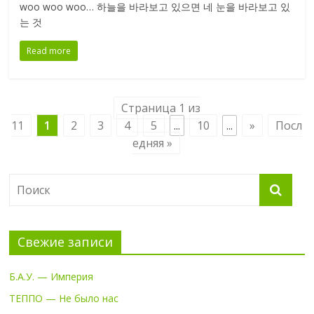
woo woo woo… 하늘을 바라보고 있으면 네 눈을 바라보고 있
는 것
Read more
Страница 1 из
11
1
2
3
4
5
...
10
...
»
Посл
едняя »
Свежие записи
Б.А.У. — Империя
ТЕППО — Не было нас