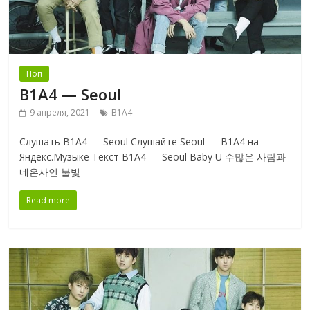
Поп
B1A4 — Seoul
9 апреля, 2021
B1A4
Слушать B1A4 — Seoul Слушайте Seoul — B1A4 на
Яндекс.Музыке Текст B1A4 — Seoul Baby U 수많은 사람과
네온사인 불빛
Read more