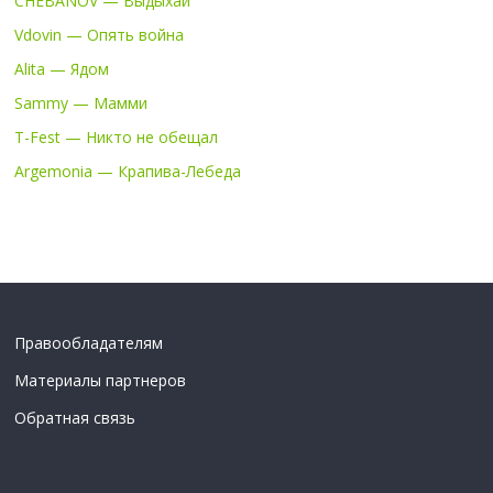
CHEBANOV — Выдыхай
Vdovin — Опять война
Alita — Ядом
Sammy — Мамми
T-Fest — Никто не обещал
Argemonia — Крапива-Лебеда
Правообладателям
Материалы партнеров
Обратная связь