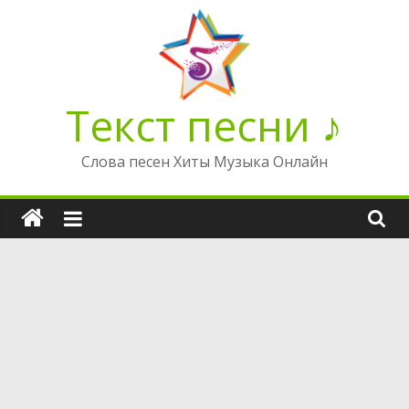
Перейти
к
содержимому
Текст песни ♪
Слова песен Хиты Музыка Онлайн