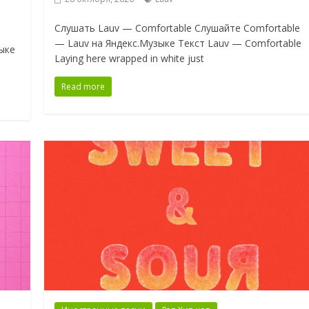
Слушать Lauv — Comfortable Слушайте Comfortable
— Lauv на Яндекс.Музыке Текст Lauv — Comfortable
ыке
Laying here wrapped in white just
Read more