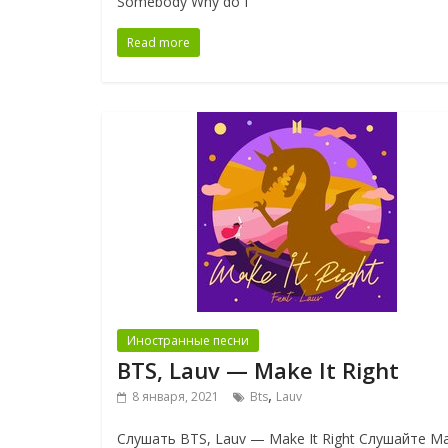
Somebody Why do I
Read more
Иностранные песни
BTS, Lauv — Make It Right
,
8 января, 2021
Bts
Lauv
Слушать BTS, Lauv — Make It Right Слушайте M