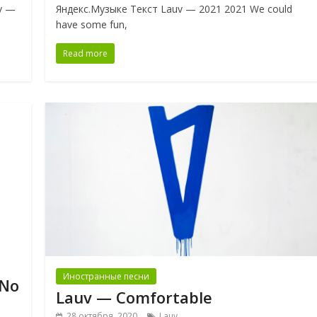
uv —
Яндекс.Музыке Текст Lauv — 2021 2021 We could
have some fun,
Read more
Иностранные песни
 No
Lauv — Comfortable
28 октября, 2020
Lauv