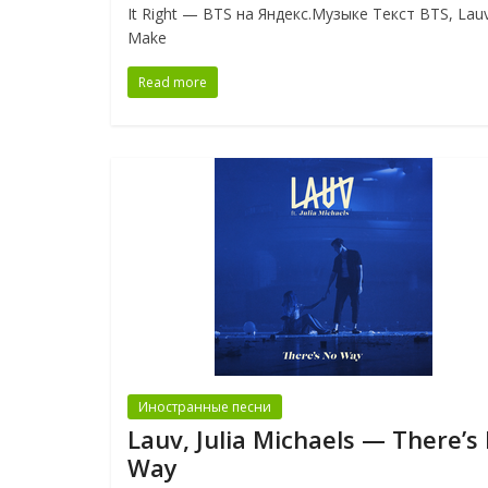
It Right — BTS на Яндекс.Музыке Текст BTS, La
Make
Read more
Иностранные песни
Lauv, Julia Michaels — There’s
Way