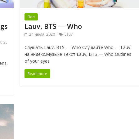
Поп
ngs
Lauv, BTS — Who
24 июля, 2020
Lauv
,
t. 2
Слушать Lauv, BTS — Who Слушайте Who — Lauv
на Яндекс.Музыке Текст Lauv, BTS — Who Outlines
of your eyes
ens,
Read more