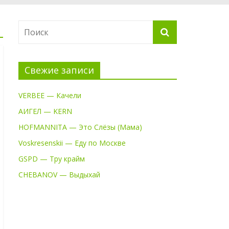
Свежие записи
VERBEE — Качели
АИГЕЛ — KERN
HOFMANNITA — Это Слёзы (Мама)
Voskresenskii — Еду по Москве
GSPD — Тру крайм
CHEBANOV — Выдыхай