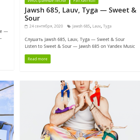
Иностранные песни
Рэп Хип-хоп
Jawsh 685, Lauv, Tyga — Sweet &
Sour
,
,
24 сентября, 2020
Jawsh 685
Lauv
Tyga
ke —
—
Слушать Jawsh 685, Lauv, Tyga — Sweet & Sour
Listen to Sweet & Sour — Jawsh 685 on Yandex Music
Read more