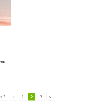
 —
You
з 3
«
1
2
3
»