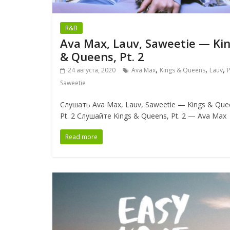
R&B
Ava Max, Lauv, Saweetie — Ki
& Queens, Pt. 2
,
,
,
24 августа, 2020
Ava Max
Kings & Queens
Lauv
P
Saweetie
Слушать Ava Max, Lauv, Saweetie — Kings & Que
Pt. 2 Слушайте Kings & Queens, Pt. 2 — Ava Max
Read more