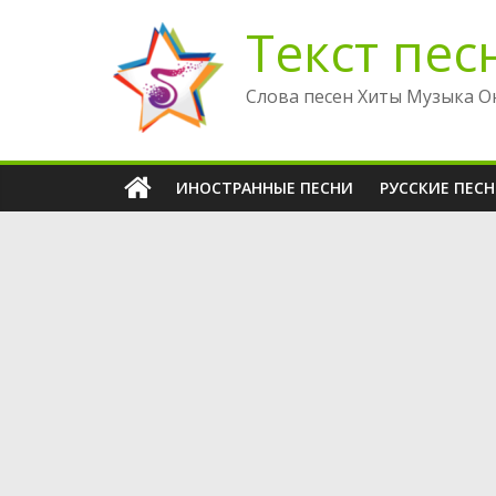
Перейти
Текст пес
к
содержимому
Слова песен Хиты Музыка О
ИНОСТРАННЫЕ ПЕСНИ
РУССКИЕ ПЕС