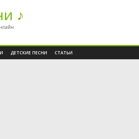
ни ♪
нлайн
НИ
ДЕТСКИЕ ПЕСНИ
СТАТЬИ