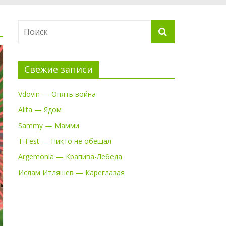
Свежие записи
Vdovin — Опять война
Alita — Ядом
Sammy — Мамми
T-Fest — Никто не обещал
Argemonia — Крапива-Лебеда
Ислам Итляшев — Кареглазая