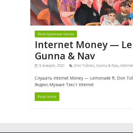
Иностранные песни
Internet Money — Le
Gunna & Nav
,
,
8 января, 2021
Don Toliver
Gunna & Nav
Intern
Слушать Internet Money — Lemonade ft. Don To
Яндекс.Музыке Текст Internet
Read more