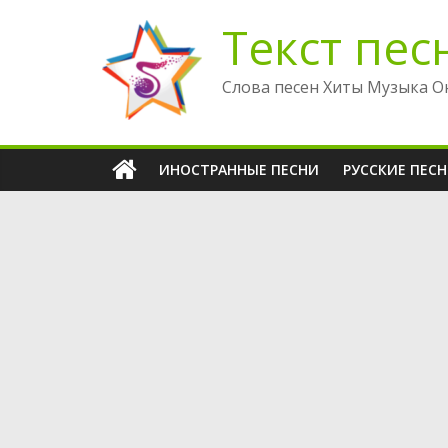
Перейти
Текст пес
к
содержимому
Слова песен Хиты Музыка О
ИНОСТРАННЫЕ ПЕСНИ
РУССКИЕ ПЕС