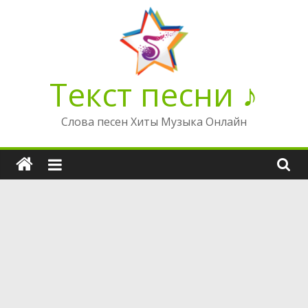
Перейти
к
содержимому
Текст песни ♪
Слова песен Хиты Музыка Онлайн