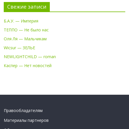
Свежие записи
Б.А.У. — Империя
ТЕППО — Не было нас
Оля Ля — Мальчикам
Wicsur — ЗЕЛЬЕ
NEWLIGHTCHILD — roman
Каспер — Нет новостей
Правообладателям
Материалы партнеров