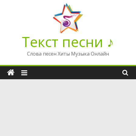
Перейти
к
содержимому
Текст песни ♪
Слова песен Хиты Музыка Онлайн