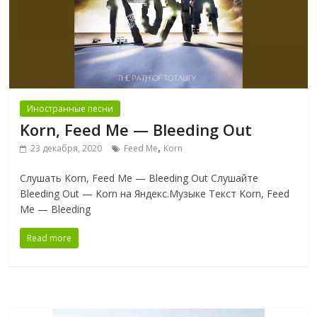
Иностранные песни
Korn, Feed Me — Bleeding Out
,
23 декабря, 2020
Feed Me
Korn
Слушать Korn, Feed Me — Bleeding Out Слушайте
Bleeding Out — Korn на Яндекс.Музыке Текст Korn, Feed
Me — Bleeding
Read more