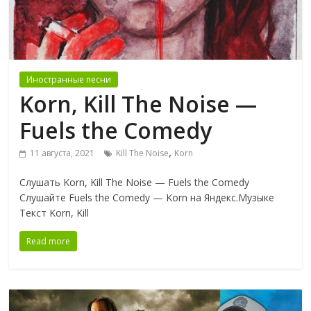
Иностранные песни
Korn, Kill The Noise —
Fuels the Comedy
,
11 августа, 2021
Kill The Noise
Korn
Слушать Korn, Kill The Noise — Fuels the Comedy
Слушайте Fuels the Comedy — Korn на Яндекс.Музыке
Текст Korn, Kill
Read more