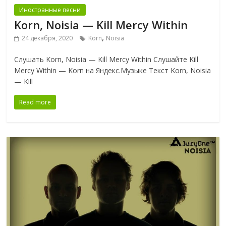
Иностранные песни
Korn, Noisia — Kill Mercy Within
,
24 декабря, 2020
Korn
Noisia
Слушать Korn, Noisia — Kill Mercy Within Слушайте Kill
Mercy Within — Korn на Яндекс.Музыке Текст Korn, Noisia
— Kill
Read more