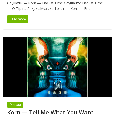
Слушать — Korn — End Of Time Слушайте End Of Time
— Q-Tip на Яндекс.Музыке Текст — Korn — End
Read more
Металл
Korn — Tell Me What You Want