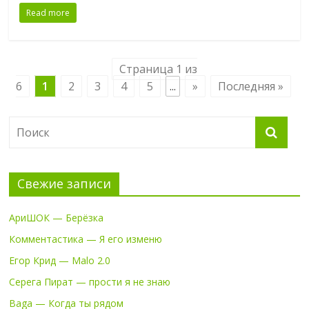
Read more
Страница 1 из
6
1
2
3
4
5
...
»
Последняя »
Свежие записи
АриШОК — Берёзка
Комментастика — Я его изменю
Егор Крид — Malo 2.0
Серега Пират — прости я не знаю
Baga — Когда ты рядом