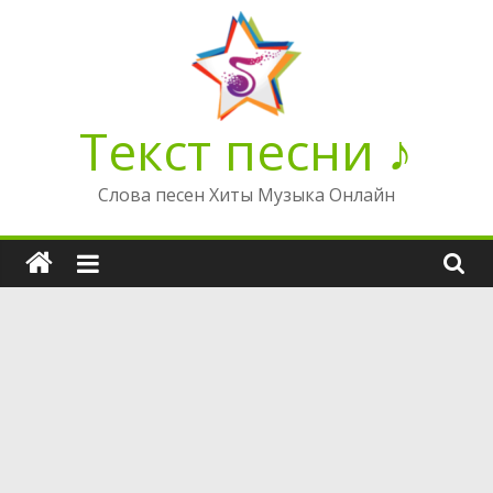
Перейти
к
содержимому
Текст песни ♪
Слова песен Хиты Музыка Онлайн