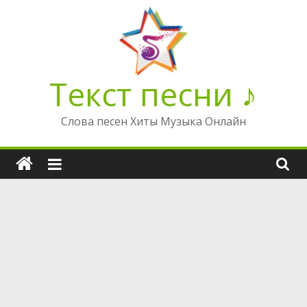
Перейти
к
содержимому
Текст песни ♪
Слова песен Хиты Музыка Онлайн