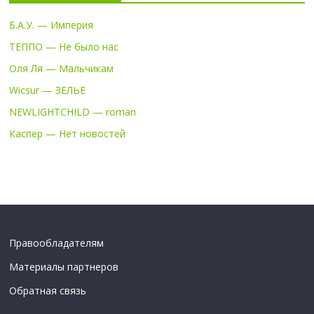
Б.А.У. — Империя
ТЕППО — Не было нас
Оля Ля — Мальчикам
Wicsur — ЗЕЛЬЕ
NEWLIGHTCHILD — roman
Каспер — Нет новостей
Правообладателям
Материалы партнеров
Обратная связь