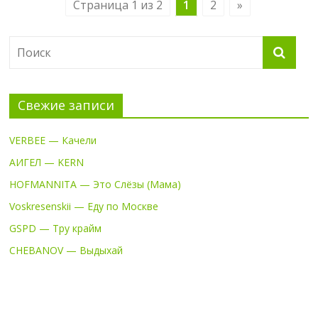
Страница 1 из 2
1
2
»
Свежие записи
VERBEE — Качели
АИГЕЛ — KERN
HOFMANNITA — Это Слёзы (Мама)
Voskresenskii — Еду по Москве
GSPD — Тру крайм
CHEBANOV — Выдыхай