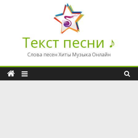
Перейти
к
содержимому
Текст песни ♪
Слова песен Хиты Музыка Онлайн