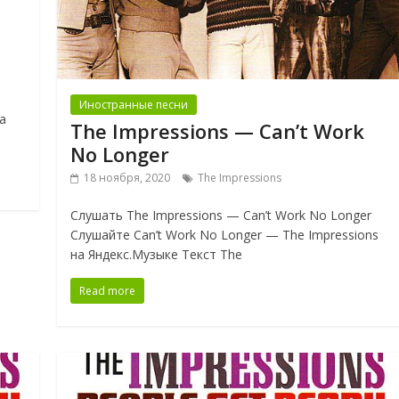
Иностранные песни
а
The Impressions — Can’t Work
No Longer
18 ноября, 2020
The Impressions
Слушать The Impressions — Can’t Work No Longer
Слушайте Can’t Work No Longer — The Impressions
на Яндекс.Музыке Текст The
Read more