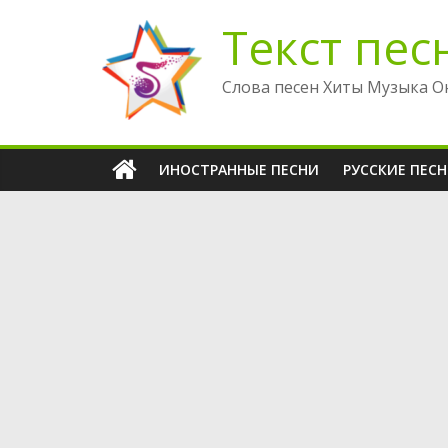
Перейти
Текст пес
к
содержимому
Слова песен Хиты Музыка О
ИНОСТРАННЫЕ ПЕСНИ
РУССКИЕ ПЕС