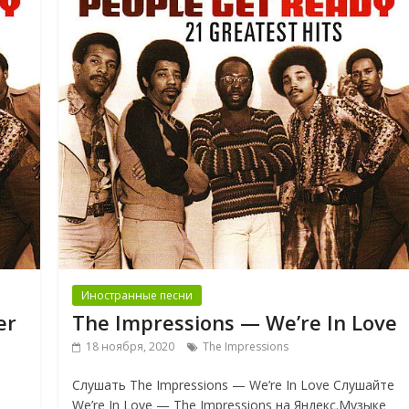
Иностранные песни
er
The Impressions — We’re In Love
18 ноября, 2020
The Impressions
Слушать The Impressions — We’re In Love Слушайте
We’re In Love — The Impressions на Яндекс.Музыке