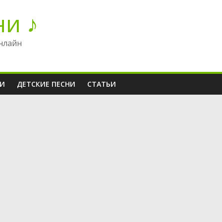
ни ♪
нлайн
НИ
ДЕТСКИЕ ПЕСНИ
СТАТЬИ