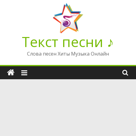
Перейти
к
содержимому
Текст песни ♪
Слова песен Хиты Музыка Онлайн