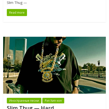
Slim Thug —
Read more
Иностранные песни
Рэп Хип-хоп
Slim Thug — Hard