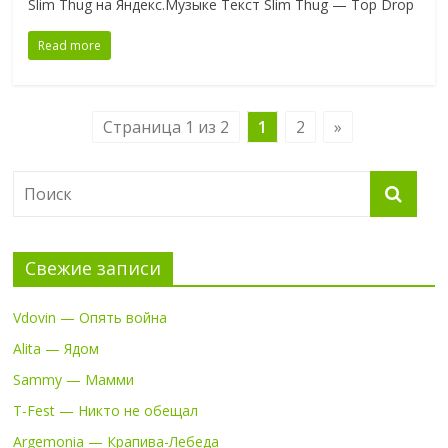
Slim Thug на Яндекс.Музыке Текст Slim Thug — Top Drop
Read more
Страница 1 из 2
1
2
»
Свежие записи
Vdovin — Опять война
Alita — Ядом
Sammy — Мамми
T-Fest — Никто не обещал
Argemonia — Крапива-Лебеда