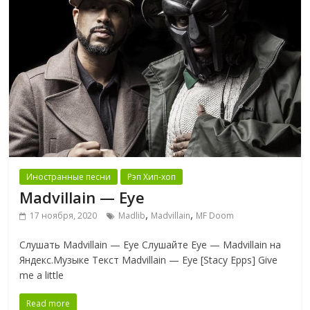
Иностранные песни
Рэп Хип-хоп
Madvillain — Eye
,
,
17 ноября, 2020
Madlib
Madvillain
MF Doom
Слушать Madvillain — Eye Слушайте Eye — Madvillain на
Яндекс.Музыке Текст Madvillain — Eye [Stacy Epps] Give
me a little
Read more