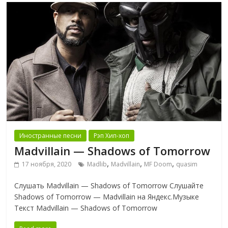
Иностранные песни
Рэп Хип-хоп
Madvillain — Shadows of Tomorrow
,
,
,
17 ноября, 2020
Madlib
Madvillain
MF Doom
quasim
Слушать Madvillain — Shadows of Tomorrow Слушайте
Shadows of Tomorrow — Madvillain на Яндекс.Музыке
Текст Madvillain — Shadows of Tomorrow