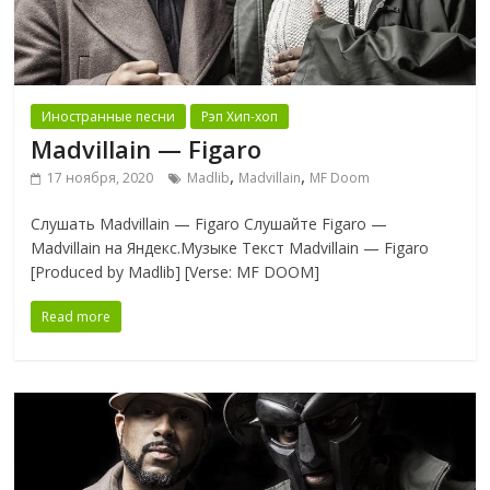
Иностранные песни
Рэп Хип-хоп
Madvillain — Figaro
,
,
17 ноября, 2020
Madlib
Madvillain
MF Doom
Слушать Madvillain — Figaro Слушайте Figaro —
Madvillain на Яндекс.Музыке Текст Madvillain — Figaro
[Produced by Madlib] [Verse: MF DOOM]
Read more