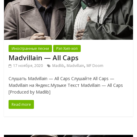
Иностранные песни
Рэп Хип-хоп
Madvillain — All Caps
,
,
17 ноября, 2020
Madlib
Madvillain
MF Doom
Слушать Madvillain — All Caps Слушайте All Caps —
Madvillain на Яндекс.Музыке Текст Madvillain — All Caps
[Produced by Madlib]
Read more