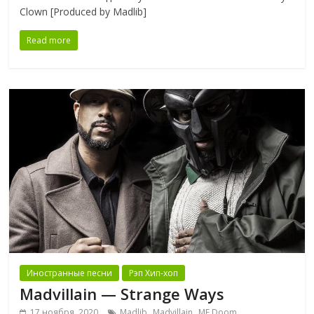
Clown [Produced by Madlib]
Read more
Иностранные песни
Рэп Хип-хоп
Madvillain — Strange Ways
,
,
17 ноября, 2020
Madlib
Madvillain
MF Doom