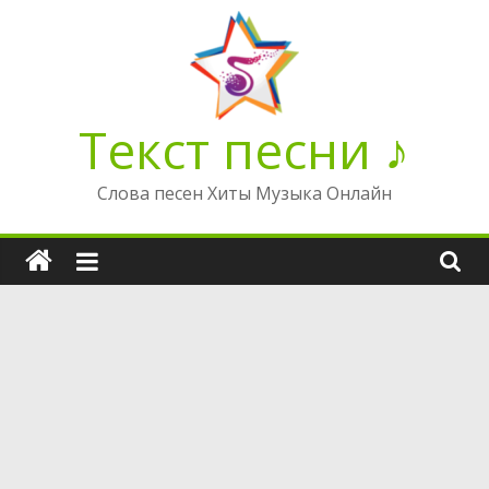
Перейти
к
содержимому
Текст песни ♪
Слова песен Хиты Музыка Онлайн