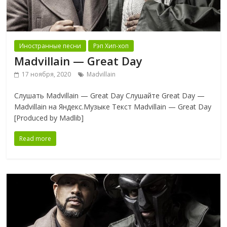
Иностранные песни
Рэп Хип-хоп
Madvillain — Great Day
17 ноября, 2020
Madvillain
Слушать Madvillain — Great Day Слушайте Great Day —
Madvillain на Яндекс.Музыке Текст Madvillain — Great Day
[Produced by Madlib]
Read more