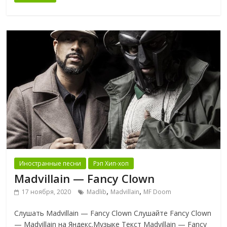
Иностранные песни
Рэп Хип-хоп
Madvillain — Fancy Clown
,
,
17 ноября, 2020
Madlib
Madvillain
MF Doom
Слушать Madvillain — Fancy Clown Слушайте Fancy Clown
— Madvillain на Яндекс.Музыке Текст Madvillain — Fancy