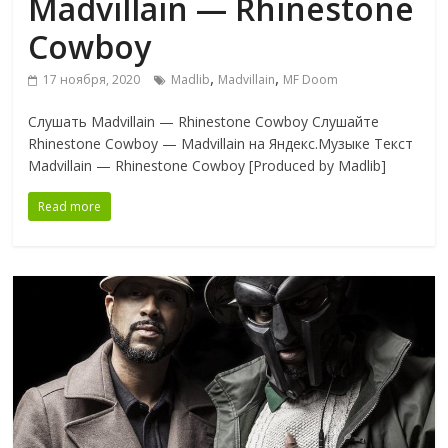
Madvillain — Rhinestone
Cowboy
,
,
17 ноября, 2020
Madlib
Madvillain
MF Doom
Слушать Madvillain — Rhinestone Cowboy Слушайте
Rhinestone Cowboy — Madvillain на Яндекс.Музыке Текст
Madvillain — Rhinestone Cowboy [Produced by Madlib]
Read more