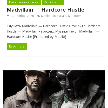
Иностранные песни
Рэп Хип-хоп
Madvillain — Hardcore Hustle
,
,
17 ноября, 2020
Madlib
Madvillain
MF Doom
Слушать Madvillain — Hardcore Hustle Слушайте Hardcore
Hustle — Madvillain на Яндекс.Музыке Текст Madvillain —
Hardcore Hustle [Produced by Madlib]
Read more