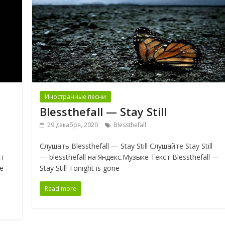
Иностранные песни
Blessthefall — Stay Still
29 декабря, 2020
Blessthefall
Слушать Blessthefall — Stay Still Слушайте Stay Still
ст
— blessthefall на Яндекс.Музыке Текст Blessthefall —
re
Stay Still Tonight is gone
Read more