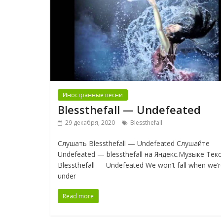
Иностранные песни
Blessthefall — Undefeated
29 декабря, 2020
Blessthefall
Слушать Blessthefall — Undefeated Слушайте
Undefeated — blessthefall на Яндекс.Музыке Тек
Blessthefall — Undefeated We won’t fall when we’
under
Read more