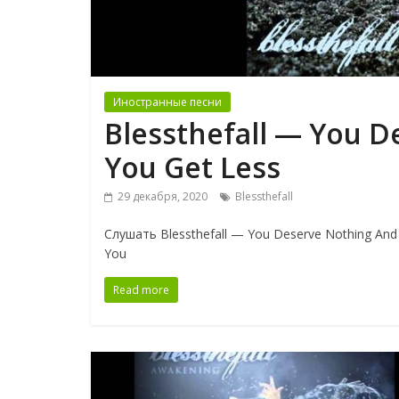
Иностранные песни
Blessthefall — You D
You Get Less
29 декабря, 2020
Blessthefall
Слушать Blessthefall — You Deserve Nothing And
You
Read more