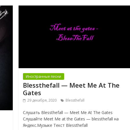
Иностранные песни
Blessthefall — Meet Me At The
Gates
29 декабря, 2020
Blessthefall
Слушать Blessthefall — Meet Me At The Gates
Слушайте Meet Me at the Gates — blessthefall на
Яндекс.Музыке Текст Blessthefall