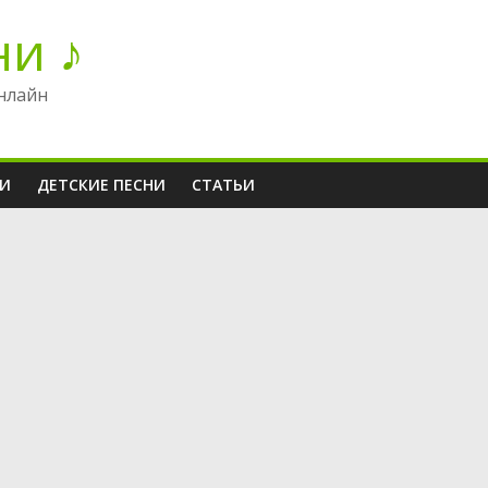
ни ♪
нлайн
НИ
ДЕТСКИЕ ПЕСНИ
СТАТЬИ