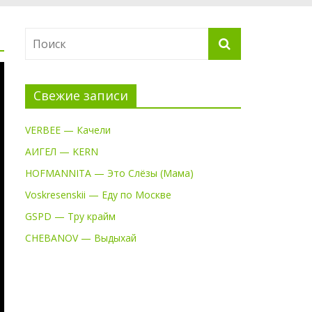
Свежие записи
VERBEE — Качели
АИГЕЛ — KERN
HOFMANNITA — Это Слёзы (Мама)
Voskresenskii — Еду по Москве
GSPD — Тру крайм
CHEBANOV — Выдыхай