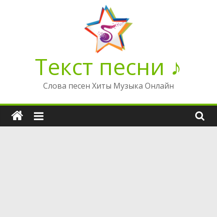
Перейти
к
содержимому
Текст песни ♪
Слова песен Хиты Музыка Онлайн