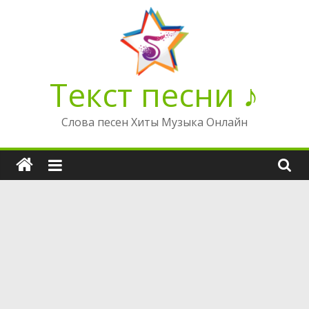
Перейти
к
содержимому
Текст песни ♪
Слова песен Хиты Музыка Онлайн