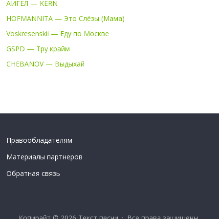
АИГЕЛ — KERN
HOFMANNITA — Это Слёзы (Мама)
Voskresenskii — Еду по Москве
GSPD — Тру крайм
CHEBANOV — Выдыхай
Правообладателям
Материалы партнеров
Обратная связь
Копирайт © 2026
Текст песни ♪
. Все права защищены.