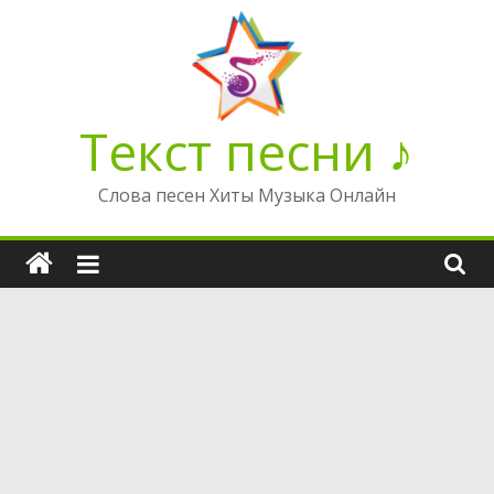
Перейти
к
содержимому
Текст песни ♪
Слова песен Хиты Музыка Онлайн