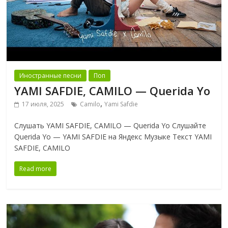
Иностранные песни
Поп
YAMI SAFDIE, CAMILO — Querida Yo
,
17 июля, 2025
Camilo
Yami Safdie
Слушать YAMI SAFDIE, CAMILO — Querida Yo Слушайте
Querida Yo — YAMI SAFDIE на Яндекс Музыке Текст YAMI
SAFDIE, CAMILO
Read more