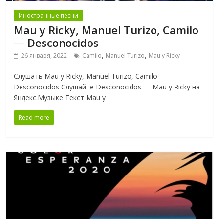
Иностранные песни
Mau y Ricky, Manuel Turizo, Camilo
— Desconocidos
,
,
26 января, 2022
Camilo
Manuel Turizo
Mau y Ricky
Слушать Mau y Ricky, Manuel Turizo, Camilo —
Desconocidos Слушайте Desconocidos — Mau y Ricky на
Яндекс.Музыке Текст Mau y
Read more