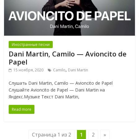
Иностранные песни
Dani Martin, Camilo — Avioncito de
Papel
,
15 ноября, 2020
Camilo
Dani Martin
Слушать Dani Martin, Camilo — Avioncito de Papel
Слушайте Avioncito de Papel — Dani Martin на
Яндекс.Музыке Текст Dani Martin,
Read more
Страница 1 из 2
1
2
»