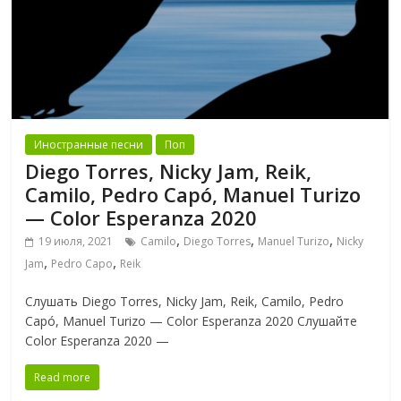
Иностранные песни
Поп
Diego Torres, Nicky Jam, Reik,
Camilo, Pedro Capó, Manuel Turizo
— Color Esperanza 2020
,
,
,
19 июля, 2021
Camilo
Diego Torres
Manuel Turizo
Nicky
,
,
Jam
Pedro Capo
Reik
Слушать Diego Torres, Nicky Jam, Reik, Camilo, Pedro
Capó, Manuel Turizo — Color Esperanza 2020 Слушайте
Color Esperanza 2020 —
Read more