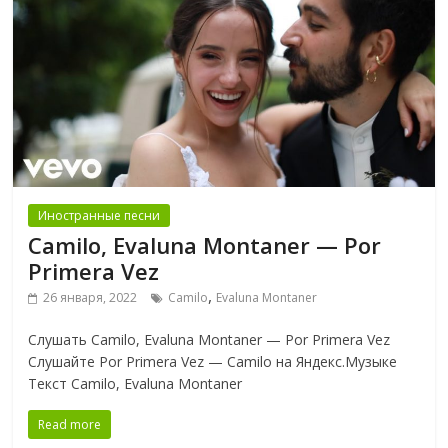
Иностранные песни
Camilo, Evaluna Montaner — Por
Primera Vez
,
26 января, 2022
Camilo
Evaluna Montaner
Слушать Camilo, Evaluna Montaner — Por Primera Vez
Слушайте Por Primera Vez — Camilo на Яндекс.Музыке
Текст Camilo, Evaluna Montaner
Read more