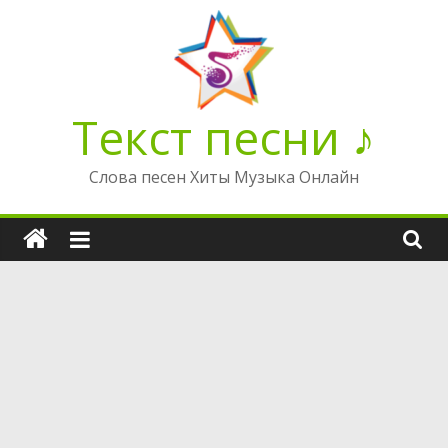
Перейти
к
содержимому
Текст песни ♪
Слова песен Хиты Музыка Онлайн