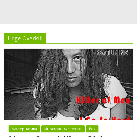
Urge Overkill
Альтернатива
Иностранные песни
Рок