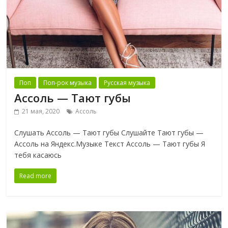
Поп
Поп-рок музыка
Русская музыка
Ассоль — Тают губы
21 мая, 2020
Ассоль
Слушать Ассоль — Тают губы Слушайте Тают губы —
Ассоль на Яндекс.Музыке Текст Ассоль — Тают губы Я
тебя касаюсь
Read more