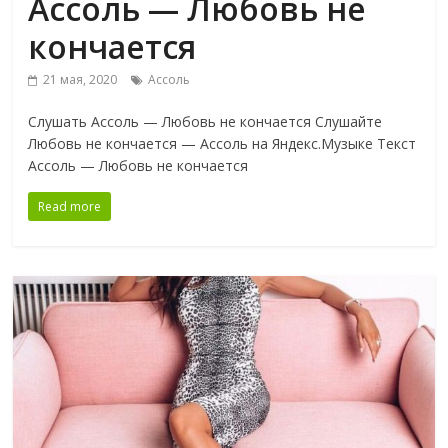
Ассоль — Любовь не
кончается
21 мая, 2020
Ассоль
Слушать Ассоль — Любовь не кончается Слушайте
Любовь не кончается — Ассоль на Яндекс.Музыке Текст
Ассоль — Любовь не кончается
Read more