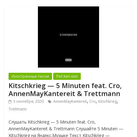
Иностранные песни
Рэп Хип-хоп
Kitschkrieg — 5 Minuten feat. Cro,
AnnenMayKantereit & Trettmann
,
,
,
3 сентября, 2020
AnnenMayKantereit
Cro
Kitschkrieg
Trettmann
Слушать Kitschkrieg — 5 Minuten feat. Cro,
AnnenMayKantereit & Trettmann Слушайте 5 Minuten —
Kitschkrieg на Яндекс.Музыке Текст Kitschkrieg —