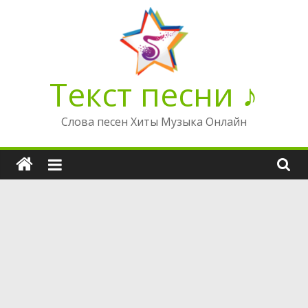
Перейти
к
содержимому
Текст песни ♪
Слова песен Хиты Музыка Онлайн