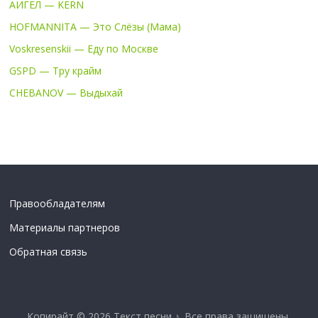
АИГЕЛ — KERN
HOFMANNITA — Это Слёзы (Мама)
Voskresenskii — Еду по Москве
GSPD — Тру крайм
CHEBANOV — Выдыхай
Правообладателям
Материалы партнеров
Обратная связь
Копирайт © 2026
Текст песни ♪
. Все права защищены.