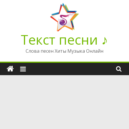
Перейти
к
содержимому
Текст песни ♪
Слова песен Хиты Музыка Онлайн