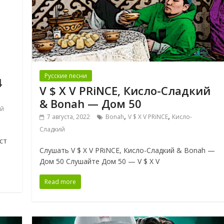
Русские песни
4
V $ X V PRiNCE, Кисло-Сладкий
& Bonah — Дом 50
ий
,
,
7 августа, 2022
Bonah
V $ X V PRiNCE
Кисло-
Сладкий
ст
Слушать V $ X V PRiNCE, Кисло-Сладкий & Bonah —
Дом 50 Слушайте Дом 50 — V $ X V
Read more