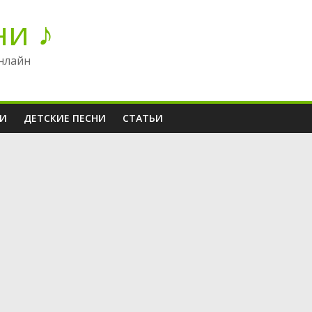
ни ♪
нлайн
НИ
ДЕТСКИЕ ПЕСНИ
СТАТЬИ