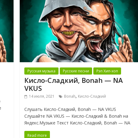
Русская музыка
Русские песни
Рэп Хип-хоп
Кисло-Сладкий, Bonah — NA
VKUS
,
14 июля, 2021
Bonah
Кисло-Сладкий
е
е
Слушать Кисло-Сладкий, Bonah — NA VKUS
Слушайте NA VKUS — Кисло-Сладкий & Bonah на
Яндекс.Музыке Текст Кисло-Сладкий, Bonah — NA
Read more