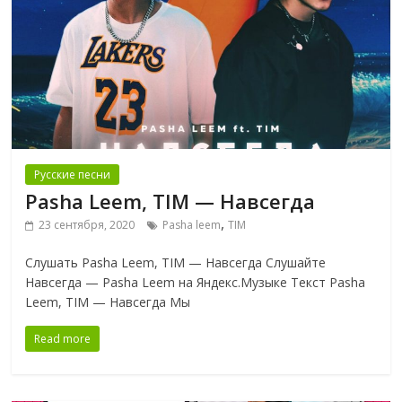
Русские песни
Pasha Leem, TIM — Навсегда
,
23 сентября, 2020
Pasha leem
TIM
Слушать Pasha Leem, TIM — Навсегда Слушайте
Навсегда — Pasha Leem на Яндекс.Музыке Текст Pasha
Leem, TIM — Навсегда Мы
Read more