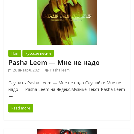
Поп
Русские песни
Pasha Leem — Мне не надо
26 января, 2021
Pasha leem
Слушать Pasha Leem — Мне не надо Слушайте Мне не
надо — Pasha Leem на Яндекс.Музыке Текст Pasha Leem
—
Read more