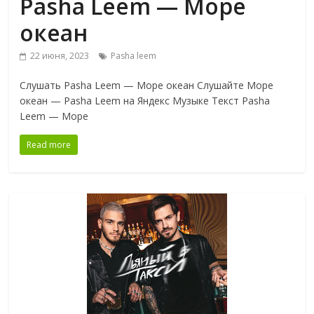
Pasha Leem — Море
океан
22 июня, 2023
Pasha leem
Слушать Pasha Leem — Море океан Слушайте Море
океан — Pasha Leem на Яндекс Музыке Текст Pasha
Leem — Море
Read more