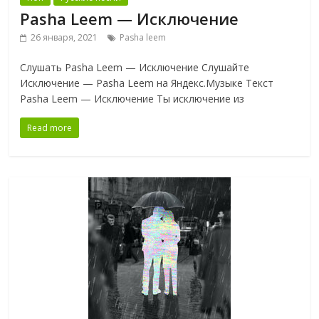
Pasha Leem — Исключение
26 января, 2021
Pasha leem
Слушать Pasha Leem — Исключение Слушайте
Исключение — Pasha Leem на Яндекс.Музыке Текст
Pasha Leem — Исключение Ты исключение из
Read more