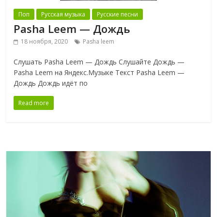
Поп
Русская музыка
Русские песни
Pasha Leem — Дождь
18 ноября, 2020
Pasha leem
Слушать Pasha Leem — Дождь Слушайте Дождь —
Pasha Leem на Яндекс.Музыке Текст Pasha Leem —
Дождь Дождь идёт по
Read more