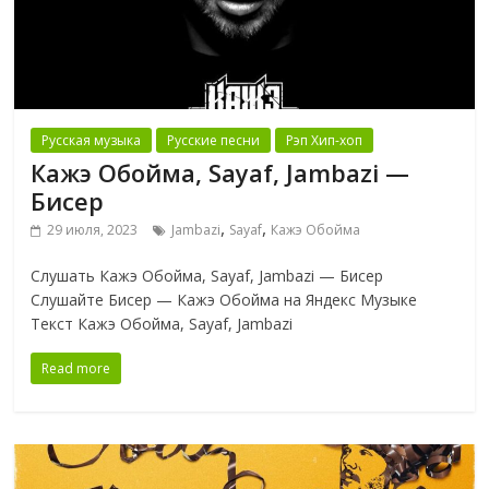
Русская музыка
Русские песни
Рэп Хип-хоп
Кажэ Обойма, Sayaf, Jambazi —
Бисер
,
,
29 июля, 2023
Jambazi
Sayaf
Кажэ Обойма
Слушать Кажэ Обойма, Sayaf, Jambazi — Бисер
Слушайте Бисер — Кажэ Обойма на Яндекс Музыке
Текст Кажэ Обойма, Sayaf, Jambazi
Read more