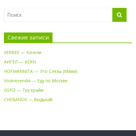
Свежие записи
VERBEE — Качели
АИГЕЛ — KERN
HOFMANNITA — Это Слёзы (Мама)
Voskresenskii — Еду по Москве
GSPD — Тру крайм
CHEBANOV — Выдыхай