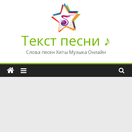
Перейти
к
содержимому
Текст песни ♪
Слова песен Хиты Музыка Онлайн