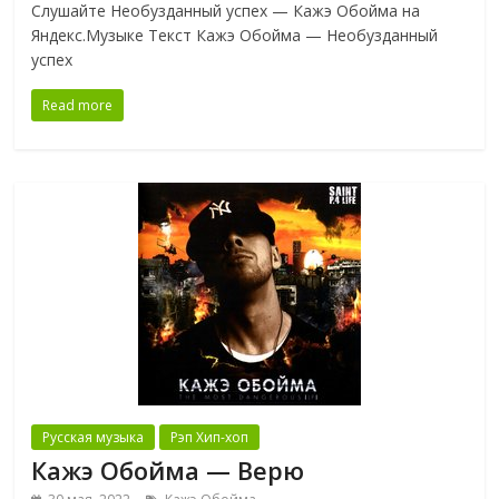
Слушайте Необузданный успех — Кажэ Обойма на
Яндекс.Музыке Текст Кажэ Обойма — Необузданный
успех
Read more
Русская музыка
Рэп Хип-хоп
Кажэ Обойма — Верю