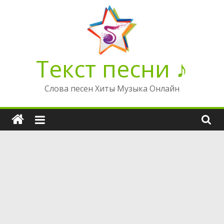
Перейти
к
содержимому
Текст песни ♪
Слова песен Хиты Музыка Онлайн