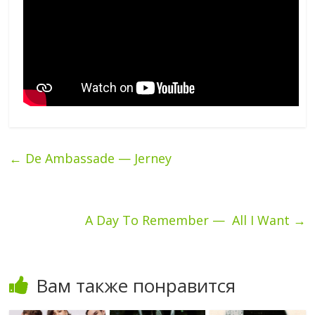
←
De Ambassade — Jerney
A Day To Remember — All I Want
→
Вам также понравится