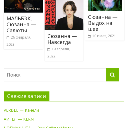
Сюзанна —
МАЛЬБЭК,
Выдох на
Сюзанна —
шее
Салюты
Сюзанна —
10 июля, 2021
26 февраля,
Навсегда
2023
19 апреля,
2022
Свежие записи
VERBEE — Качели
АИГЕЛ — KERN
HOFMANNITA — Это Слёзы (Мама)