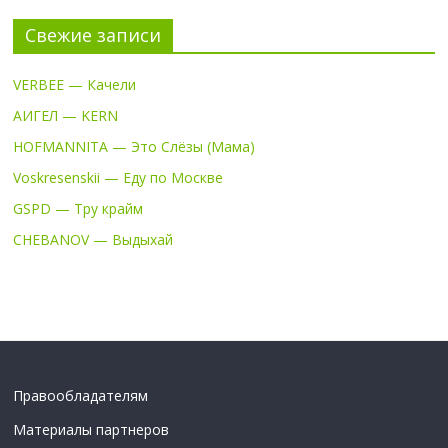
Свежие записи
VERBEE — Качели
АИГЕЛ — KERN
HOFMANNITA — Это Слёзы (Мама)
Voskresenskii — Еду по Москве
GSPD — Тру крайм
CHEBANOV — Выдыхай
Правообладателям
Материалы партнеров