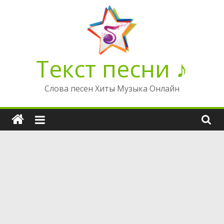
Перейти
к
содержимому
Текст песни ♪
Слова песен Хиты Музыка Онлайн