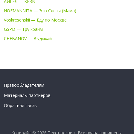
АИГЕЛ — KERN
HOFMANNITA — Это Слёзы (Мама)
Voskresenskii — Еду по Москве
GSPD — Тру крайм
CHEBANOV — Выдыхай
Правообладателям
Материалы партнеров
Обратная связь
Копирайт © 2026
Текст песни ♪
. Все права защищены.