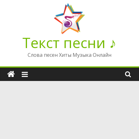
Перейти
к
содержимому
Текст песни ♪
Слова песен Хиты Музыка Онлайн