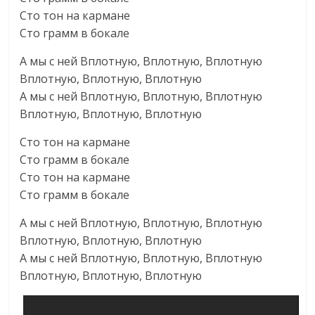
Сто тон на кармане
Сто грамм в бокале
А мы с ней Вплотную, Вплотную, Вплотную
Вплотную, Вплотную, Вплотную
А мы с ней Вплотную, Вплотную, Вплотную
Вплотную, Вплотную, Вплотную
Сто тон на кармане
Сто грамм в бокале
Сто тон на кармане
Сто грамм в бокале
А мы с ней Вплотную, Вплотную, Вплотную
Вплотную, Вплотную, Вплотную
А мы с ней Вплотную, Вплотную, Вплотную
Вплотную, Вплотную, Вплотную