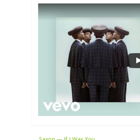
←
Saxon — If I Was You