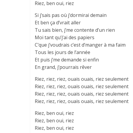
Riez, ben oui, riez
Si j’sais pas où j’dormirai demain
Et ben ça d’vrait aller
Tu sais bien, j’me contente d’un rien
Moi tant qu’j’ai des papiers
C’que j’voudrais c’est d’manger à ma faim
Tous les jours de l’année
Et puis j’me demande si enfin
En grand, j’pourrais rêver
Riez, riez, riez, ouais ouais, riez seulement
Riez, riez, riez, ouais ouais, riez seulement
Riez, riez, riez, ouais ouais, riez seulement
Riez, riez, riez, ouais ouais, riez seulement
Riez, ben oui, riez
Riez, ben oui, riez
Riez, ben oui, riez