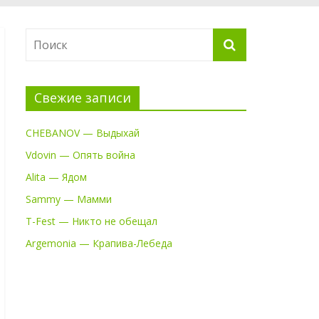
Свежие записи
CHEBANOV — Выдыхай
Vdovin — Опять война
Alita — Ядом
Sammy — Мамми
T-Fest — Никто не обещал
Argemonia — Крапива-Лебеда