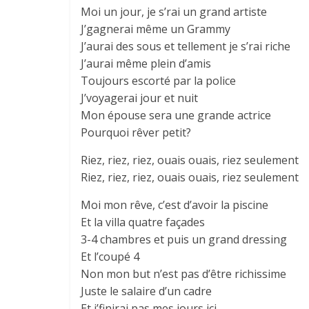
Moi un jour, je s’rai un grand artiste
J’gagnerai même un Grammy
J’aurai des sous et tellement je s’rai riche
J’aurai même plein d’amis
Toujours escorté par la police
J’voyagerai jour et nuit
Mon épouse sera une grande actrice
Pourquoi rêver petit?
Riez, riez, riez, ouais ouais, riez seulement
Riez, riez, riez, ouais ouais, riez seulement
Moi mon rêve, c’est d’avoir la piscine
Et la villa quatre façades
3-4 chambres et puis un grand dressing
Et l’coupé 4
Non mon but n’est pas d’être richissime
Juste le salaire d’un cadre
Et j’finirai pas mes jours ici