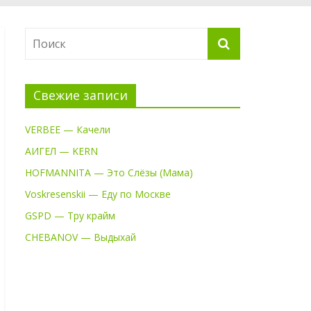
Свежие записи
VERBEE — Качели
АИГЕЛ — KERN
HOFMANNITA — Это Слёзы (Мама)
Voskresenskii — Еду по Москве
GSPD — Тру крайм
CHEBANOV — Выдыхай