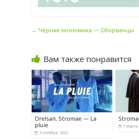
←
Чёрная экономика — Оборванцы
Вам также понравится
Orelsan, Stromae — La
Stromae
pluie
7 марта,
3 октября, 2022