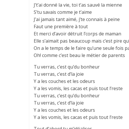
J’t’ai donné la vie, toi t’as sauvé la mienne
S’tu savais comme je t’aime
J’ai jamais tant aimé, j’te connais à peine
Faut une première à tout
Et merci d’avoir détruit l’corps de maman
Elle s’aimait pas beaucoup mais c’est pire qu
On a le temps de le faire qu’une seule fois p
Oh! comme c’est beau le métier de parents
Tu verras, c’est qu’du bonheur
Tu verras, c’est d’la joie
Y a les couches et les odeurs
Y a lеs vomis, les cacas et puis tout l’restе
Tu verras, c’est qu’du bonheur
Tu verras, c’est d’la joie
Y a les couches et les odeurs
Y a les vomis, les cacas et puis tout l’reste
Tout d’abord tu m’idéalises