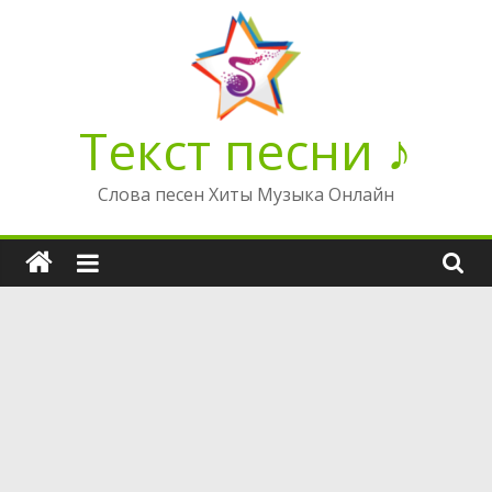
Перейти
к
содержимому
Текст песни ♪
Слова песен Хиты Музыка Онлайн