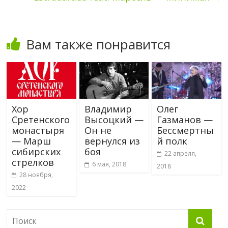
Вам также понравится
Хор
Владимир
Олег
Сретенского
Высоцкий —
Газманов —
монастыря
Он не
Бессмертны
— Марш
вернулся из
й полк
сибирских
боя
22 апреля,
стрелков
6 мая, 2018
2018
28 ноября,
2022