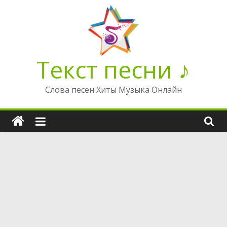
Перейти
к
содержимому
Текст песни ♪
Слова песен Хиты Музыка Онлайн