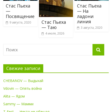
Стас Пьеха
Стас Пьеха
—
— На
Посвящение
ладони
линия
Стас Пьеха
9 августа, 2020
— Таю
3 августа, 2020
4 июля, 2026
Свежие записи
CHEBANOV — Выдыхай
Vdovin — Опять война
Alita — Ядом
Sammy — Мамми
T-Fest — Никто не обещал