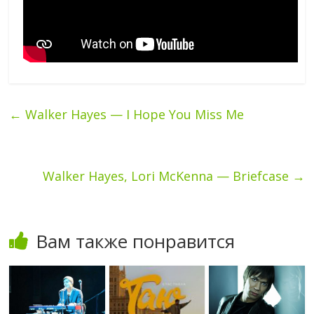
←
Walker Hayes — I Hope You Miss Me
Walker Hayes, Lori McKenna — Briefcase
→
Вам также понравится