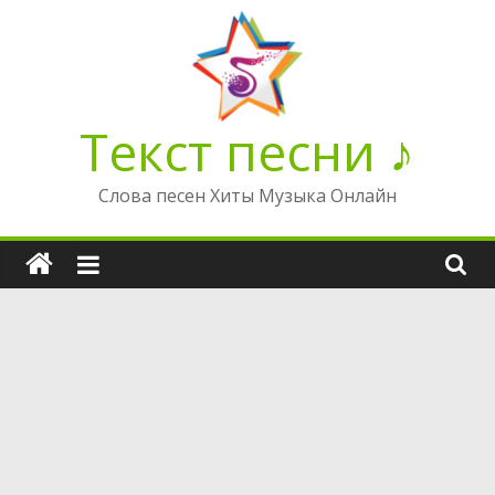
Перейти
к
содержимому
Текст песни ♪
Слова песен Хиты Музыка Онлайн