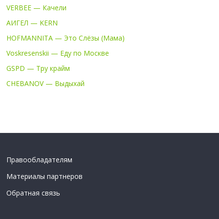
VERBEE — Качели
АИГЕЛ — KERN
HOFMANNITA — Это Слёзы (Мама)
Voskresenskii — Еду по Москве
GSPD — Тру крайм
CHEBANOV — Выдыхай
Правообладателям
Материалы партнеров
Обратная связь