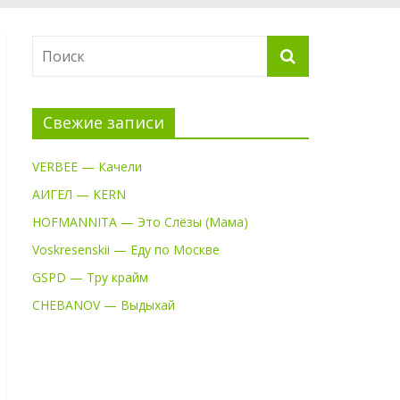
Свежие записи
VERBEE — Качели
АИГЕЛ — KERN
HOFMANNITA — Это Слёзы (Мама)
Voskresenskii — Еду по Москве
GSPD — Тру крайм
CHEBANOV — Выдыхай