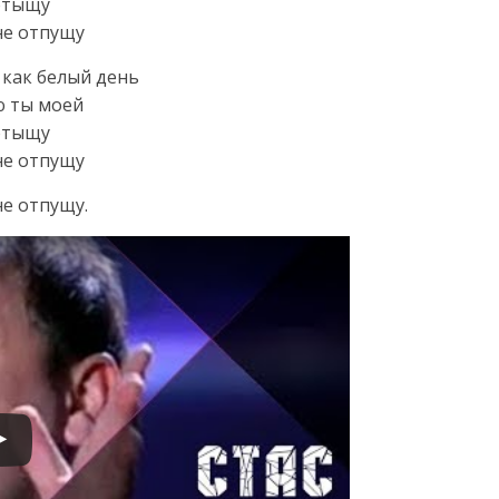
 отыщу
не отпущу
как белый день
ю ты моей
 отыщу
не отпущу
не отпущу.