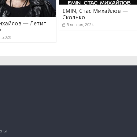
EMIN, Стас Михайлов —
Сколько
ихайлов — Летит
5 января, 2024
у
, 2020
ены.