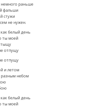
й, немного раньше
ой фальши
ей стужи
сем не нужен.
как белый день
ю ты моей
 отыщу
не отпущу
не отпущу
ой и летом
д разным небом
гою
обою
как белый день
ю ты моей