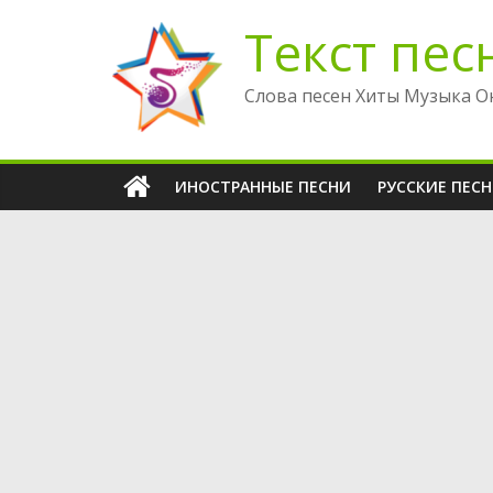
Перейти
Текст пес
к
содержимому
Слова песен Хиты Музыка О
ИНОСТРАННЫЕ ПЕСНИ
РУССКИЕ ПЕС