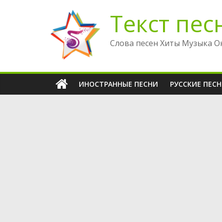
Перейти
Текст пес
к
содержимому
Слова песен Хиты Музыка О
ИНОСТРАННЫЕ ПЕСНИ
РУССКИЕ ПЕС