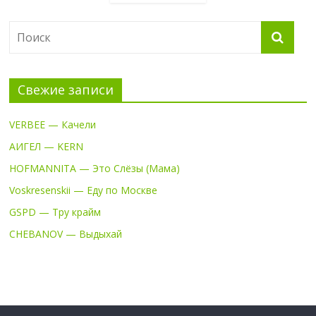
Свежие записи
VERBEE — Качели
АИГЕЛ — KERN
HOFMANNITA — Это Слёзы (Мама)
Voskresenskii — Еду по Москве
GSPD — Тру крайм
CHEBANOV — Выдыхай