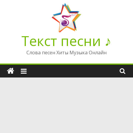
Перейти
к
содержимому
Текст песни ♪
Слова песен Хиты Музыка Онлайн