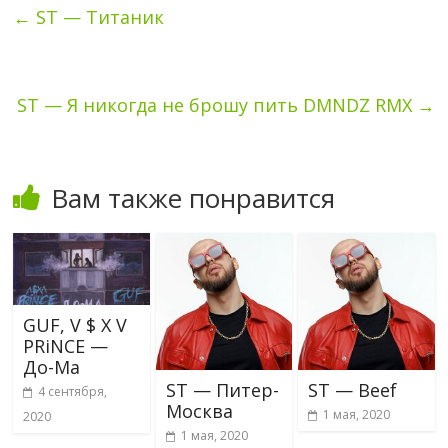
←
ST — Титаник
ST — Я никогда не брошу пить DMNDZ RMX
→
Вам также понравится
GUF, V $ X V
PRiNCE —
До-Ма
ST — Питер-
ST — Beef
4 сентября,
Москва
1 мая, 2020
2020
1 мая, 2020