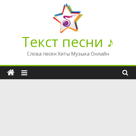
Перейти
к
содержимому
Текст песни ♪
Слова песен Хиты Музыка Онлайн